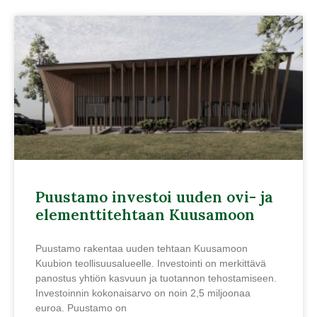
Puustamo investoi uuden ovi- ja
elementtitehtaan Kuusamoon
Puustamo rakentaa uuden tehtaan Kuusamoon
Kuubion teollisuusalueelle. Investointi on merkittävä
panostus yhtiön kasvuun ja tuotannon tehostamiseen.
Investoinnin kokonaisarvo on noin 2,5 miljoonaa
euroa. Puustamo on