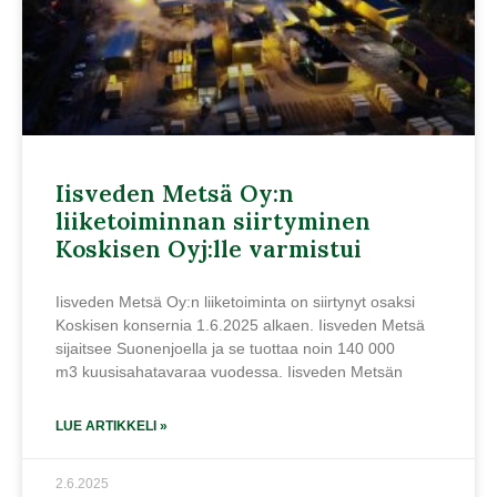
Iisveden Metsä Oy:n
liiketoiminnan siirtyminen
Koskisen Oyj:lle varmistui
Iisveden Metsä Oy:n liiketoiminta on siirtynyt osaksi
Koskisen konsernia 1.6.2025 alkaen. Iisveden Metsä
sijaitsee Suonenjoella ja se tuottaa noin 140 000
m3 kuusisahatavaraa vuodessa. Iisveden Metsän
LUE ARTIKKELI »
2.6.2025