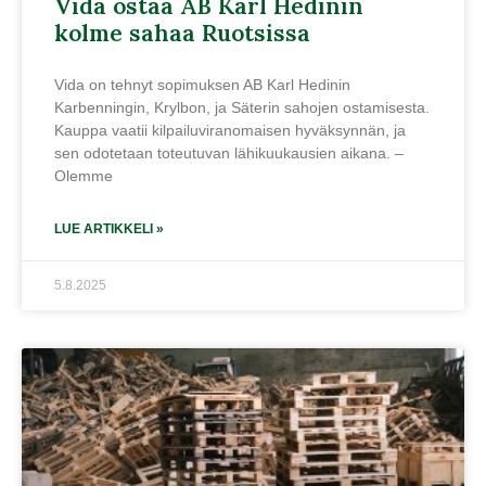
Vida ostaa AB Karl Hedinin
kolme sahaa Ruotsissa
Vida on tehnyt sopimuksen AB Karl Hedinin
Karbenningin, Krylbon, ja Säterin sahojen ostamisesta.
Kauppa vaatii kilpailuviranomaisen hyväksynnän, ja
sen odotetaan toteutuvan lähikuukausien aikana. –
Olemme
LUE ARTIKKELI »
5.8.2025