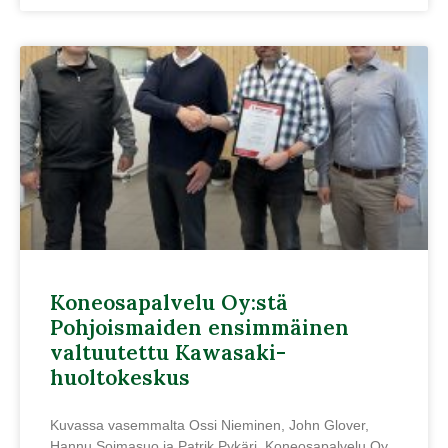
Koneosapalvelu Oy:stä
Pohjoismaiden ensimmäinen
valtuutettu Kawasaki-
huoltokeskus
Kuvassa vasemmalta Ossi Nieminen, John Glover,
Hannu Soimasuo ja Patrik Pykäri. Koneosapalvelu Oy