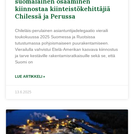
suomalainen osaaminen
kiinnostaa kiinteistökehittäjiä
Chilessä ja Perussa
Chileläis-perulainen asiantuntijadelegaatio vieraili
toukokuussa 2025 Suomessa ja Ruotsissa
tutustumassa pohjoismaiseen puurakentamiseen.
Vierailulla vahvistui Etelä-Amerikan kasvava kiinnostus
ja tarve kestäville rakentamisratkaisuille sekä se, että
Suomi on
LUE ARTIKKELI »
13.6.2025