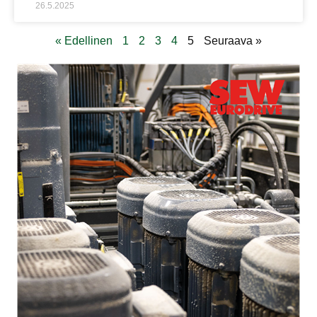
26.5.2025
« Edellinen
1
2
3
4
5
Seuraava »