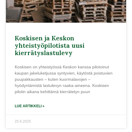
Koskisen ja Keskon
yhteistyöpilotista uusi
kierrätyslastulevy
Koskisen on yhteistyössä Keskon kanssa pilotoinut
kaupan jakeluketjussa syntyvien, käytöstä poistuvien
puupakkausten – kuten kuormalavojen –
hyödyntämistä lastulevyn raaka-aineena. Koskisen
pilotin aikana kehittämä kierrätetyn puun
LUE ARTIKKELI »
25.6.2025