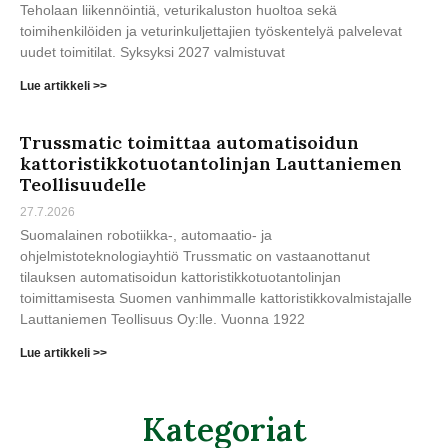
Teholaan liikennöintiä, veturikaluston huoltoa sekä
toimihenkilöiden ja veturinkuljettajien työskentelyä palvelevat
uudet toimitilat. Syksyksi 2027 valmistuvat
Lue artikkeli >>
Trussmatic toimittaa automatisoidun
kattoristikkotuotantolinjan Lauttaniemen
Teollisuudelle
27.7.2026
Suomalainen robotiikka-, automaatio- ja
ohjelmistoteknologiayhtiö Trussmatic on vastaanottanut
tilauksen automatisoidun kattoristikkotuotantolinjan
toimittamisesta Suomen vanhimmalle kattoristikkovalmistajalle
Lauttaniemen Teollisuus Oy:lle. Vuonna 1922
Lue artikkeli >>
Kategoriat