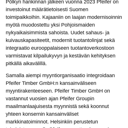
Pölkyn hankinnan jälkeen vuonna 2023 Pfeifer on
investoinut määrätietoisesti Suomen
toimipaikkoihin. Kajaaniin on laajan modernisoinnin
myötä muodostettu yksi Pohjoismaiden
nykyaikaisimmista sahoista. Uudet sahaus- ja
kuivauskapasiteetit, modernit tuotantolinjat sekä
integraatio eurooppalaiseen tuotantoverkostoon
varmistavat kilpailukyvyn ja kestävän kehityksen
pitkällä aikavälillä.
Samalla aiempi myyntiorganisaatio integroidaan
Pfeifer Timber GmbH:n kansainväliseen
myyntirakenteeseen. Pfeifer Timber GmbH on
vastannut vuosien ajan Pfeifer Groupin
maailmanlaajuisesta myynnistä sekä koonnut
yhteen konsernin kansainväliset
markkinatoiminnot. Helsinkiin perustetun