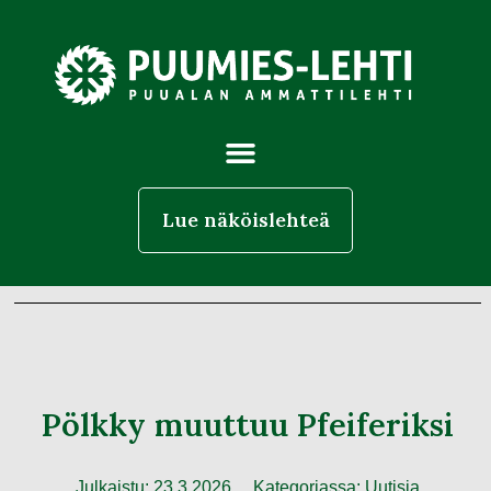
Lue näköislehteä
Pölkky muuttuu Pfeiferiksi
Julkaistu:
23.3.2026
Kategoriassa:
Uutisia