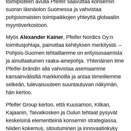
toimipisteen avulla Pfeifer saavuttaa konsernin
suoran läsnäolon Suomessa ja vahvistaa
pohjoismaisten toimipaikkojen yhteyttä globaaliin
myyntiverkostoon.
Myös
Alexander Kainer
, Pfeifer Nordics Oy:n
toimitusjohtaja, painottaa kehityksen merkitystä. –
Pohjois-Suomen tehtaillamme on erityisosaamista
ja ainutlaatuinen raaka-ainepohja. Yhtenäinen ilme
Pfeifer-brändin alla vahvistaa asemaamme
kansainvälisillä markkinoilla ja antaa tiimeillemme
selkeän, tulevaisuuteen suuntautuvan näkymän,
hän kertoo.
Pfeifer Group kertoo, että Kuusamon, Kitkan,
Kajaanin, Taivalkosken ja Oulun tehtaat pysyvät
keskeisinä elementteinä konsernin strategiassa.
Niiden kokemus, sitoutuminen ja innovaatiokyky