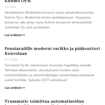
Kuhmo Oy:n
4.8.2026
Itävaltalainen Binderholz-konserni ostaa sahateollisuusyritys
Kuhmo Oy:n, Binderholz kertoo tiedotteessaan. Kaupassa
konsernin alle siirtyy myös Kuhmo-konsernin kiinteistöyhtiö
Juntinsalo Oy, joka puolestaan
Lue artikkeli >>
Fenniarailille moderni varikko ja pääkonttori
Kouvolaan
27.7.2026
Fenniarail Oy:lle rakennetaan Kouvolan logistiikka-alueelle
Teholaan liikennöintiä, veturikaluston huoltoa sekä
toimihenkilöiden ja veturinkuljettajien työskentelyä palvelevat
uudet toimitilat. Syksyksi 2027 valmistuvat
Lue artikkeli >>
Trussmatic toimittaa automatisoidun