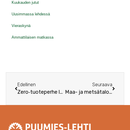
Kuukauden jutut
Uusimmassa lehdessä
Vieraskynä
Ammattilaisen matkassa
Edellinen
Seuraava
Zero‑tuoteperhe laajenee
Maa- ja metsätalousministeriö on avannut puurakentamisalan tutkimus- ja kehittämishaun