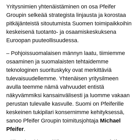
Yritysnimien yhtenäistäminen on osa Pfeifer
Groupin selkeää strategista linjausta ja korostaa
pitkäjänteistä sitoutumista Suomen toimipaikkoihin
keskeisenä tuotanto- ja osaamiskeskuksena
Euroopan puuteollisuudessa.
– Pohjoissuomalaisen männyn laatu, tiimiemme
osaaminen ja suomalaisten tehtaidemme
teknologinen suorituskyky ovat merkittäviä
tulevaisuudellemme. Yhtenäisen yritysilmeen
avulla teemme nämä vahvuudet entistä
näkyvämmiksi kansainvälisesti ja luomme vakaan
perustan tulevalle kasvulle. Suomi on Pfeiferille
keskeinen tukipilari konsernimme kehityksessä,
sanoo Pfeifer Groupin toimitusjohtaja
Michael
Pfeifer
.